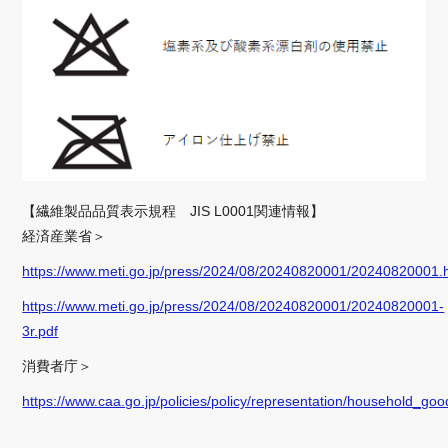
【繊維製品品質表示規程 JIS L0001関連情報】
経済産業省＞
https://www.meti.go.jp/press/2024/08/20240820001/20240820001.
https://www.meti.go.jp/press/2024/08/20240820001/20240820001-
3r.pdf
消費者庁＞
https://www.caa.go.jp/policies/policy/representation/household_goo