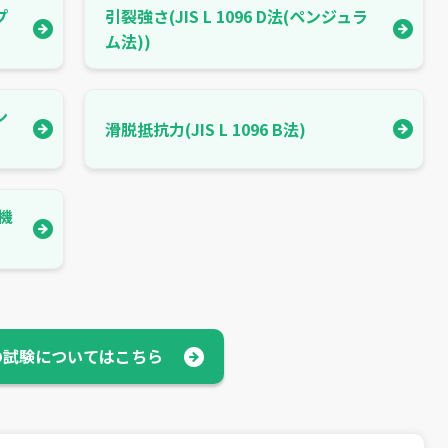
プ
引裂強さ(JIS L 1096 D法(ペンジュラ
ム法))
ン
滑脱抵抗力(JIS L 1096 B法)
験機
の試験についてはこちら