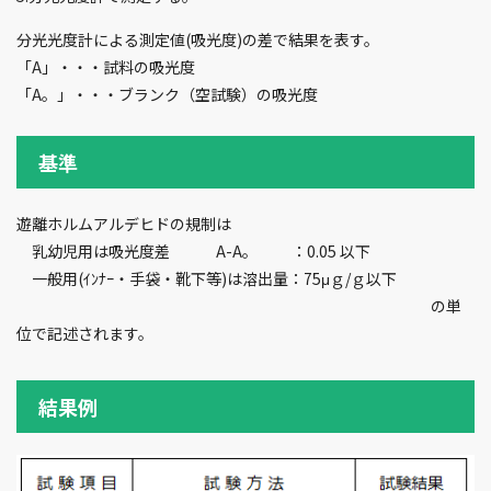
分光光度計による測定値(吸光度)の差で結果を表す。
「A」・・・試料の吸光度
「A。」・・・ブランク（空試験）の吸光度
基準
遊離ホルムアルデヒドの規制は
乳幼児用は吸光度差 A-A。 ：0.05 以下
一般用(ｲﾝﾅｰ・手袋・靴下等)は溶出量：75μｇ/ｇ以下
の単
位で記述されます。
結果例